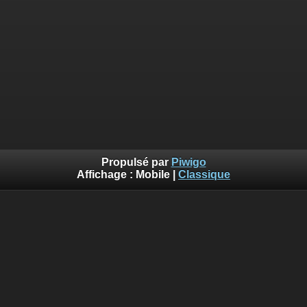
Propulsé par
Piwigo
Affichage :
Mobile
|
Classique
Erreur
Deprecated
: Using implode is deprecated. Use join using the
array first, separator second. in
/var/www/piwigo/include/smarty/src/Extension/DefaultExtensio
on line
562
Vous n'avez pas l'autorisation pour accéder à la page
demandée