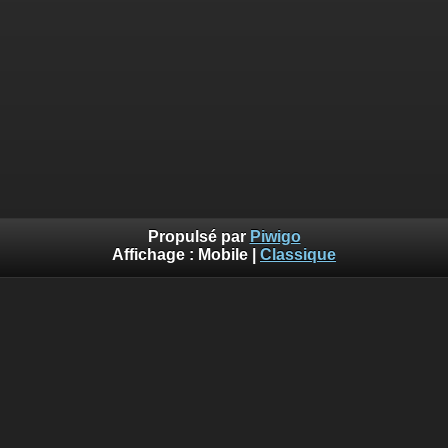
Propulsé par
Piwigo
Affichage :
Mobile
|
Classique
Erreur
Deprecated
: Using implode is deprecated. Use join using the
array first, separator second. in
/var/www/piwigo/include/smarty/src/Extension/DefaultExtensio
on line
562
Vous n'avez pas l'autorisation pour accéder à la page
demandée