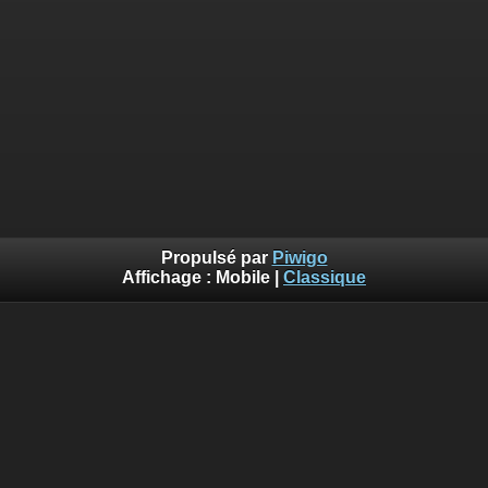
Propulsé par
Piwigo
Affichage :
Mobile
|
Classique
Erreur
Deprecated
: Using implode is deprecated. Use join using the
array first, separator second. in
/var/www/piwigo/include/smarty/src/Extension/DefaultExtensio
on line
562
Vous n'avez pas l'autorisation pour accéder à la page
demandée