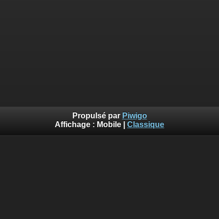
Propulsé par
Piwigo
Affichage :
Mobile
|
Classique
Erreur
Deprecated
: Using implode is deprecated. Use join using the
array first, separator second. in
/var/www/piwigo/include/smarty/src/Extension/DefaultExtensio
on line
562
Vous n'avez pas l'autorisation pour accéder à la page
demandée