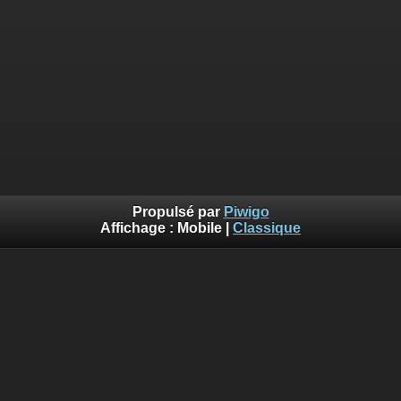
Propulsé par
Piwigo
Affichage :
Mobile
|
Classique
Erreur
Deprecated
: Using implode is deprecated. Use join using the
array first, separator second. in
/var/www/piwigo/include/smarty/src/Extension/DefaultExtensio
on line
562
Vous n'avez pas l'autorisation pour accéder à la page
demandée