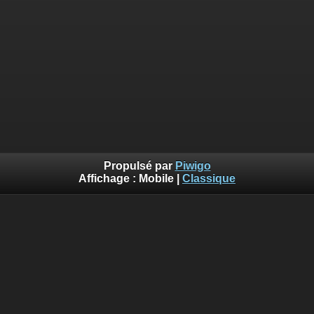
Propulsé par
Piwigo
Affichage :
Mobile
|
Classique
Erreur
Deprecated
: Using implode is deprecated. Use join using the
array first, separator second. in
/var/www/piwigo/include/smarty/src/Extension/DefaultExtensio
on line
562
Vous n'avez pas l'autorisation pour accéder à la page
demandée