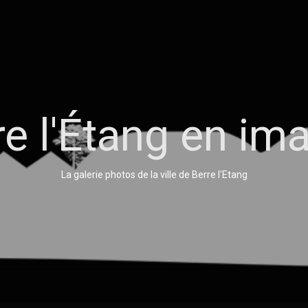
re l'Étang en im
La galerie photos de la ville de Berre l'Etang