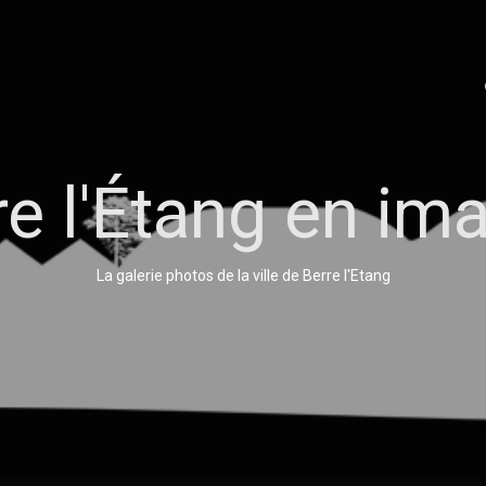
re l'Étang en im
La galerie photos de la ville de Berre l'Etang