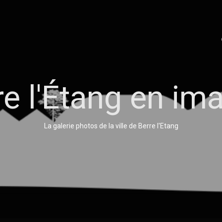
re l'Étang en im
La galerie photos de la ville de Berre l'Etang