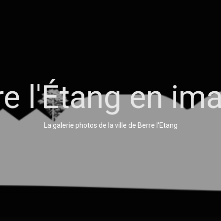
re l'Étang en im
La galerie photos de la ville de Berre l'Etang