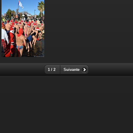
1 / 2
Suivante
Contactez-nous
|
Mentions légales
|
www.berreletang.fr
[logged=true] |
Déconnexion
[/logged] [logged=false] |
Accès
privé
[/logged]