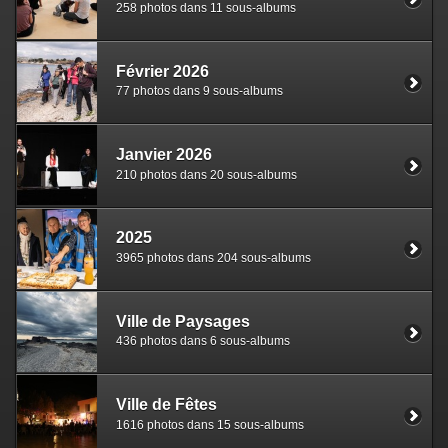
258 photos dans 11 sous-albums
Février 2026
77 photos dans 9 sous-albums
Janvier 2026
210 photos dans 20 sous-albums
2025
3965 photos dans 204 sous-albums
Ville de Paysages
436 photos dans 6 sous-albums
Ville de Fêtes
1616 photos dans 15 sous-albums