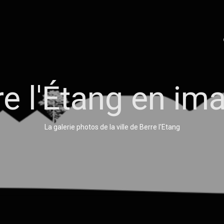
re l'Étang en im
La galerie photos de la ville de Berre l'Etang