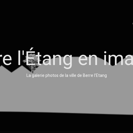
re l'Étang en im
La galerie photos de la ville de Berre l'Etang